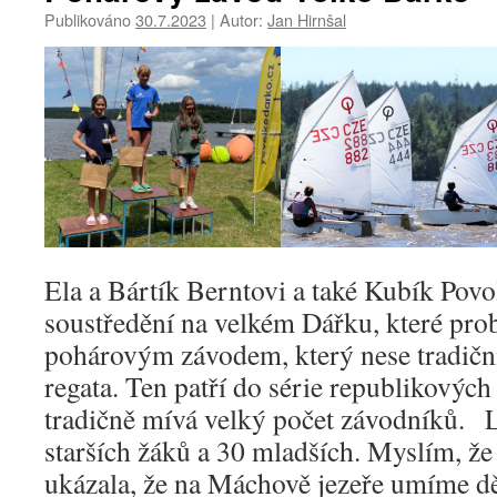
Publikováno
30.7.2023
|
Autor:
Jan Hirnšal
Ela a Bártík Berntovi a také Kubík Povo
soustředění na velkém Dářku, které pro
pohárovým závodem, který nese tradič
regata. Ten patří do série republikovýc
tradičně mívá velký počet závodníků. L
starších žáků a 30 mladších. Myslím, že
ukázala, že na Máchově jezeře umíme dě