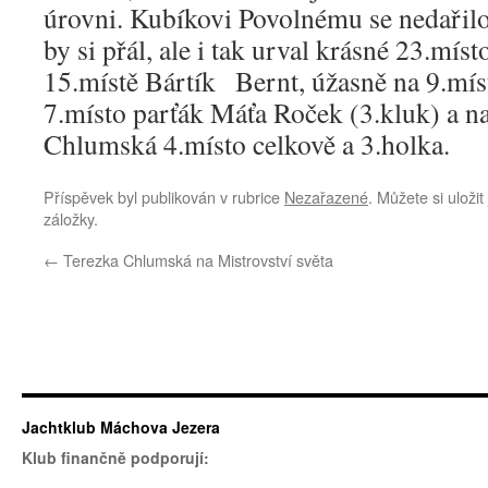
úrovni. Kubíkovi Povolnému se nedařilo
by si přál, ale i tak urval krásné 23.mís
15.místě Bártík Bernt, úžasně na 9.mís
7.místo parťák Máťa Roček (3.kluk) a n
Chlumská 4.místo celkově a 3.holka.
Příspěvek byl publikován v rubrice
Nezařazené
. Můžete si uloži
záložky.
←
Terezka Chlumská na Mistrovství světa
Jachtklub Máchova Jezera
Klub finančně podporují: