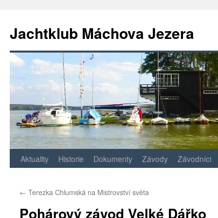
Jachtklub Máchova Jezera
Přejít
Aktuality
Historie
Dokumenty
Závody
Závodníci
k
←
Terezka Chlumská na Mistrovství světa
obsahu
Pohárový závod Velké Dářko
webu