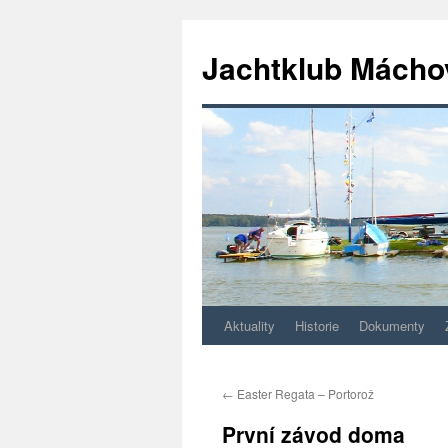
Jachtklub Mácho
Aktuality
Historie
Dokumenty
Přejít
k
←
Easter Regata – Portorož
obsahu
První závod doma
webu