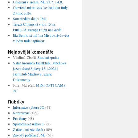
Omezení v areálu JMJ 23.7. a 4.8.
Otevřené mistrovství světa lodní třídy
2.4mR 2026
Soustředění dětí v JMJ
Tereza Chlumská v top 15 na
EurILCA Europa Cupu na Gardě!
Ela Berntová míří na Mistrovství světa
v lodní třídě Optimist!
Nejnovější komentáře
Vladimír Zbořil
:
Smutná zpráva
Valná hromada Jachtklubu Máchova
jezera Staré Splavy 13.1.2024 |
Jachtklub Máchova Jezera
:
Dokumenty
Josef Mareček
:
MINI OPTI CAMP
21´
Rubriky
Informace výboru JO
(41)
Nezařazené
(129)
Pro členy
(48)
Společenské události
(22)
Z účasti na závodech
(109)
Závody pořádané JMJ
(63)