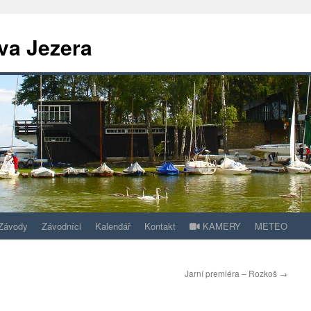
va Jezera
Závody
Závodníci
Kalendář
Kontakt
KAMERY
METEO
Jarní premiéra – Rozkoš
→