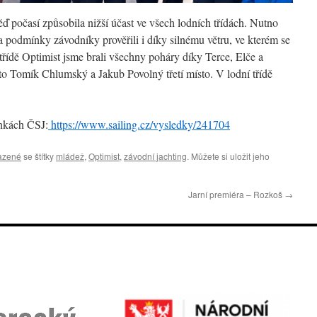
 počasí způsobila nižší účast ve všech lodních třídách. Nutno
 podmínky závodníky prověřili i díky silnému větru, ve kterém se
 třídě Optimist jsme brali všechny poháry díky Terce, Elče a
to Tomík Chlumský a Jakub Povolný třetí místo. V lodní třídě
nkách ČSJ:
https://www.sailing.cz/vysledky/241704
azené
se štítky
mládež
,
Optimist
,
závodní jachting
. Můžete si uložit jeho
Jarní premiéra – Rozkoš
→