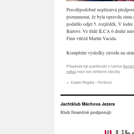
Pravděpodobně nepříznivá předpověď
poznamenat, že byla opravdu zima a
podařilo odjet 5. rozjížděk. V lodní
Bártovi. Ve třídě ILCA 6 druhé mís
Finn vítězil Martin Vacula.
Kompletní výsledky závodu na strá
Příspěvek byl publikován v rubrice
Nezař
odkaz
mezi své oblíbené záložky.
←
Easter Regata – Portorož
Jachtklub Máchova Jezera
Klub finančně podporují: