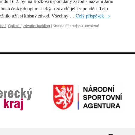
ndu 16.2. byl na Rozkoši uspořádaný závod s názvem Jarní
atních českých optimistických závodů jel i v pondělí. Toto
žnilo užít si krásný závod. Všechny …
Celý příspěvek
→
u
ádež
,
Optimist
,
závodní jachting
|
Komentáře nejsou povolené
textu
s
názvem
Jarní
premiéra
Optimist
a
ILCA
4
–
závod
Poháru
ČR