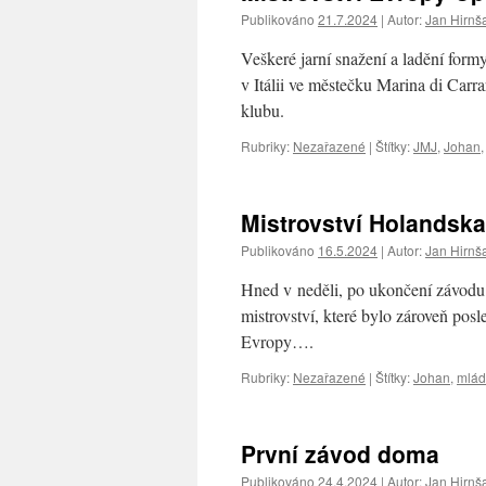
Publikováno
21.7.2024
|
Autor:
Jan Hirnš
Veškeré jarní snažení a ladění formy
v Itálii ve městečku Marina di Carr
klubu.
Rubriky:
Nezařazené
|
Štítky:
JMJ
,
Johan
Mistrovství Holandska
Publikováno
16.5.2024
|
Autor:
Jan Hirnš
Hned v neděli, po ukončení závodu 
mistrovství, které bylo zároveň posle
Evropy….
Rubriky:
Nezařazené
|
Štítky:
Johan
,
mlád
První závod doma
Publikováno
24.4.2024
|
Autor:
Jan Hirnš