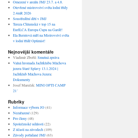
Omezení v areálu JMJ 23.7. a 4.8.
Otevřené mistrovství světa lodní třídy
2.4mR 2026
Soustředění dětí v JMJ
Tereza Chlumská v top 15 na
EurILCA Europa Cupu na Gardě!
Ela Berntová míří na Mistrovství světa
v lodní třídě Optimist!
Nejnovější komentáře
Vladimír Zbořil
:
Smutná zpráva
Valná hromada Jachtklubu Máchova
jezera Staré Splavy 13.1.2024 |
Jachtklub Máchova Jezera
:
Dokumenty
Josef Mareček
:
MINI OPTI CAMP
21´
Rubriky
Informace výboru JO
(41)
Nezařazené
(129)
Pro členy
(48)
Společenské události
(22)
Z účasti na závodech
(109)
Závody pořádané JMJ
(63)