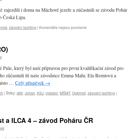
 zajezdili i doma na Máchově jezeře a zúčastnili se závodu Pohár
b Česká Lípa.
u
imist
,
závodní jachting
|
Komentáře nejsou povolené
textu
s
názvem
RO)
První
závod
al
doma
 Pule, který byl naší přípravou pro první kvalifikační závod pro
o zůčastnili tři naše závodnice Emma Mahr, Ela Berntová a
 místo …
Celý příspěvek
→
ch
|
Štítky:
děti
,
Johan
,
KSJ
,
mládež
,
MŠMT
,
Optimist
,
závodní jachting
|
st a ILCA 4 – závod Poháru ČR
tek