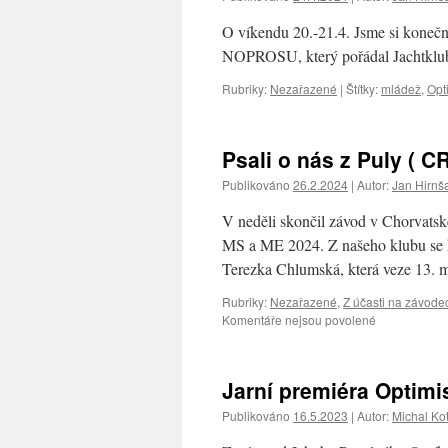
O víkendu 20.-21.4. Jsme si konečně
NOPROSU, který pořádal Jachtklu
Rubriky:
Nezařazené
|
Štítky:
mládež
,
Opt
Psali o nás z Puly ( C
Publikováno
26.2.2024
|
Autor:
Jan Hirnš
V neděli skončil závod v Chorvatské
MS a ME 2024. Z našeho klubu se h
Terezka Chlumská, která veze 13.
Rubriky:
Nezařazené
,
Z účasti na závode
u
Komentáře nejsou povolené
textu
s
názvem
Jarní premiéra Optimi
Psali
o
Publikováno
16.5.2023
|
Autor:
Michal Ko
nás
z