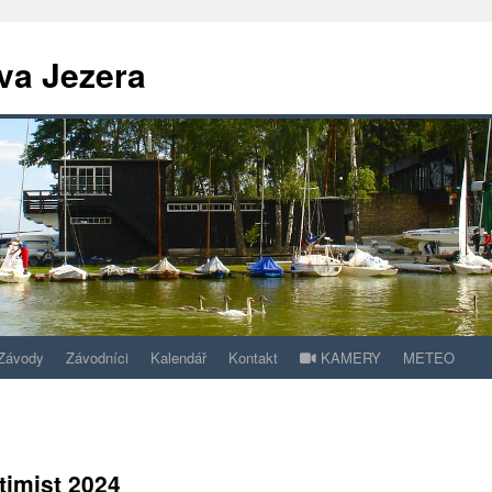
va Jezera
Závody
Závodníci
Kalendář
Kontakt
KAMERY
METEO
timist 2024