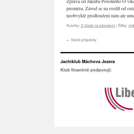
Zpráva od Jakuba Povolného O víke
Puly
premiéra. Závod se na rozdíl od ost
(
neobvyklé prodloužení nám ale umo
CRO)
Rubriky:
Z účasti na závodech
|
Štítky:
ml
←
Starší příspěvky
Jachtklub Máchova Jezera
Klub finančně podporují: