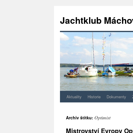
Jachtklub Mácho
Aktuality
Historie
Dokumenty
Přejít
k
Optimist
Archiv štítku:
obsahu
Mistrovství Evropy Op
webu