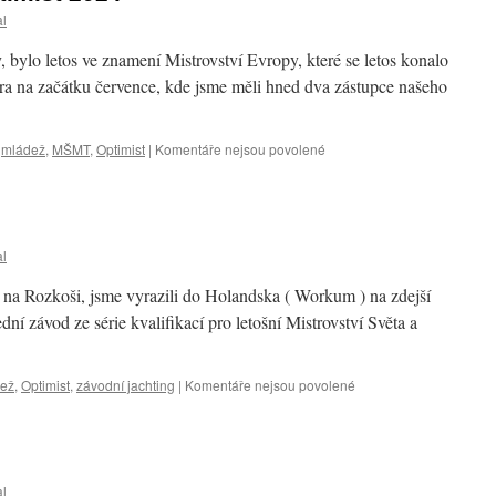
al
, bylo letos ve znamení Mistrovství Evropy, které se letos konalo
ara na začátku července, kde jsme měli hned dva zástupce našeho
u
,
mládež
,
MŠMT
,
Optimist
|
Komentáře nejsou povolené
textu
s
názvem
Mistrovství
Evropy
al
Optimist
2024
na Rozkoši, jsme vyrazili do Holandska ( Workum ) na zdejší
dní závod ze série kvalifikací pro letošní Mistrovství Světa a
u
ež
,
Optimist
,
závodní jachting
|
Komentáře nejsou povolené
textu
s
názvem
Mistrovství
Holandska
al