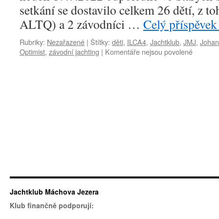
setkání se dostavilo celkem 26 dětí, z t
ALTQ) a 2 závodníci …
Celý příspěve
Rubriky:
Nezařazené
|
Štítky:
děti
,
ILCA4
,
Jachtklub
,
JMJ
,
Johan
u
Optimist
,
závodní jachting
|
Komentáře nejsou povolené
textu
s
názvem
Jachtař
soustřed
dětí
Jachtklub Máchova Jezera
Klub finančně podporují: