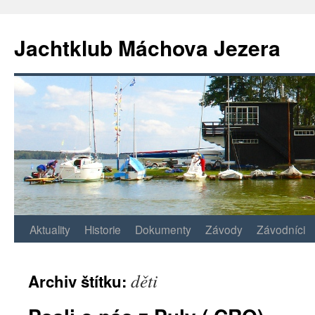
Jachtklub Máchova Jezera
Přejít
Aktuality
Historie
Dokumenty
Závody
Závodníci
k
děti
Archiv štítku:
obsahu
webu