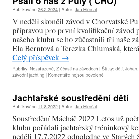
Psali o nás z Puly ( CRO)
Publikováno
26.2.2024
|
Autor:
Jan Hirnšal
V neděli skončil závod v Chorvatské Pul
přípravou pro první kvalifikační závo
našeho klubu se ho zůčastnili tři naše
Ela Berntová a Terezka Chlumská, kter
Celý příspěvek
→
Rubriky:
Nezařazené
,
Z účasti na závodech
|
Štítky:
děti
,
Johan
u
závodní jachting
|
Komentáře nejsou povolené
textu
s
názvem
Jachtařské soustředění dětí
Psali
o
Publikováno
11.8.2022
|
Autor:
Jan Hirnšal
nás
Soustředění Mácháč 2022 Letos už počt
z
Puly
klubu pořádali jachtařský tréninkový ke
(
neděli 17.7.2022 odpoledne ve Starých 
CRO)