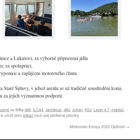
nice a Lukášovi, za výborně připravená jídla
ec za spolupráci,
výpomoc a zapůjčení motorového člunu
Staré Splavy, v jehož areálu se už tradičně soustředění koná,
 za jejich významnou podporu.
azené
se štítky
děti
,
ILCA4
,
Jachtklub
,
JMJ
,
Johan
,
KSJ
,
Laser 4.7
,
mládež
,
si uložit jeho
odkaz
mezi své oblíbené záložky.
Mistrovství Evropy 2022 Optimist
→