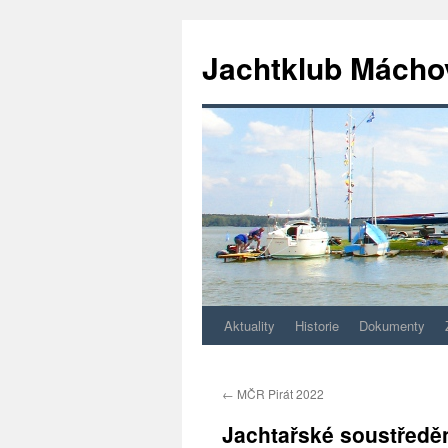
Jachtklub Mácho
Aktuality
Historie
Dokumenty
Přejít
k
←
MČR Pirát 2022
obsahu
Jachtařské soustředěn
webu