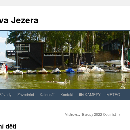
va Jezera
Závody
Závodníci
Kalendář
Kontakt
KAMERY
METEO
Mistrovství Evropy 2022 Optimist
→
í dětí