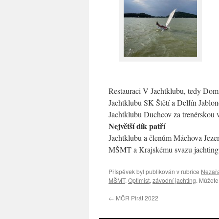
Restauraci V Jachtklubu, tedy Domi
Jachtklubu SK Štětí a Delfín Jablon
Jachtklubu Duchcov za trenérskou 
Největší dík patří
Jachtklubu a členům Máchova Jezera 
MŠMT a Krajskému svazu jachtingu
Příspěvek byl publikován v rubrice
Nezař
MŠMT
,
Optimist
,
závodní jachting
. Můžete 
←
MČR Pirát 2022