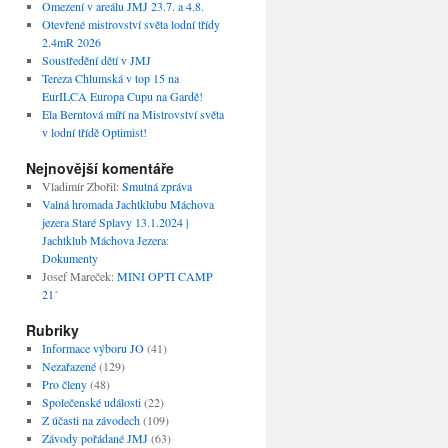
Omezení v areálu JMJ 23.7. a 4.8.
Otevřené mistrovství světa lodní třídy
2.4mR 2026
Soustředění dětí v JMJ
Tereza Chlumská v top 15 na
EurILCA Europa Cupu na Gardě!
Ela Berntová míří na Mistrovství světa
v lodní třídě Optimist!
Nejnovější komentáře
Vladimír Zbořil
:
Smutná zpráva
Valná hromada Jachtklubu Máchova
jezera Staré Splavy 13.1.2024 |
Jachtklub Máchova Jezera
:
Dokumenty
Josef Mareček
:
MINI OPTI CAMP
21´
Rubriky
Informace výboru JO
(41)
Nezařazené
(129)
Pro členy
(48)
Společenské události
(22)
Z účasti na závodech
(109)
Závody pořádané JMJ
(63)