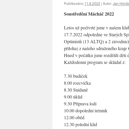
Publikováno
11.8.2022
|
Autor:
Jan Hirnš
Soustředění Mácháč 2022
Letos už počtvrté jsme v našem klub
17.7.2022 odpoledne ve Starých Spla
Optimistů (13 ALTQ) a 2 závodníci 
příloha) z našeho sdruženého kraje
Hned v počátku jsme rozdělili děti d
Každodenní program se skládal z:
7.30 budíček
8.00 rozcvička
8.30 Snídaně
9.00 úklid
9.30 Příprava lodí
10.00 dopolední trénink
12.00 oběd
12.30 polední klid