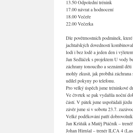
13.50 Odpolední trénink
17.00 návrat a hodnocení
18.00 Večeře
22.00 Večerka
Dle povětrnostních podmínek, které 
jachtařských dovedností kombinovali
lodí i bez lodě a jeden den i výlete
Jan Sedláček s projektem U vody bez
záchrany tonoucího a seznámil děti
mohly zkusit, jak probíhá záchrana 
udílel pokyny po telefonu.
Pro velký úspěch jsme tréninkové 
Ve čtvrtek se pak vydařila noční do
částí. V pátek jsme uspořádali jízdu 
závěr jsme si v sobotu 23.7. zazávo
Velké poděkování patří dobrovolník
Jan Kršňák a Matěj Ptáčník – trenéř
Johan Hirnšal – trenér ILCA 4 (Lase