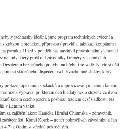
nebyly jachtařsky ideální, jsme program technických cvičení a
 s krátkou teoretickou přípravou ( pravidla, taktika), koupáním s
m na parníku. Hned v pondělí nás navštívil profesionální záchranář
 nehody, který proškolil závodníky i trenéry v technikách
 s Desaterem bezpečného pohybu na břehu i ve vodě. Navíc si děti
s pomocí skutečného dispečera rychlé záchranné služby, který
dny proložili opékáním špekáčků a improvizovaným letním kinem.
brodružná výprava, při kterém děti hledaly heslo složené ze dvou
králů kolem celého jezera a posbírali tradiční déšť sladkostí. Na
dili v Letním vánku.
ům za zajištění akce: Hanička Hirnšal Chlumská – zdravotník,
i začátečníků, Kamil Kotek – trenér pokročilých závodníků a Jan
r 4.7) a Optimist středně pokročilých.